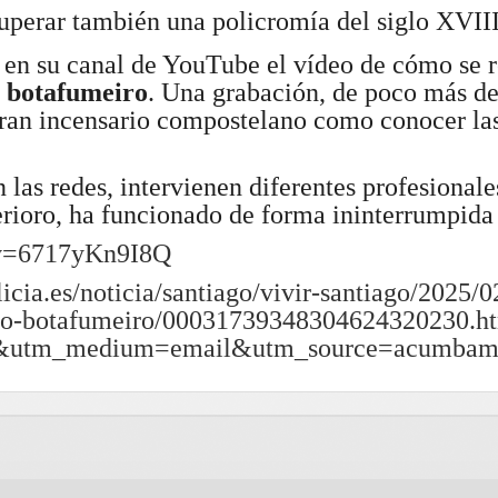
uperar también una policromía del siglo XVII
 en su canal de YouTube el vídeo de cómo se 
l
botafumeiro
. Una grabación, de poco más de
 gran incensario compostelano como conocer la
las redes, intervienen diferentes profesionale
erioro, ha funcionado de forma ininterrumpida 
?v=6717yKn9I8Q
icia.es/noticia/santiago/vivir-santiago/2025/
enio-botafumeiro/00031739348304624320230.h
&utm_medium=email&utm_source=acumbam